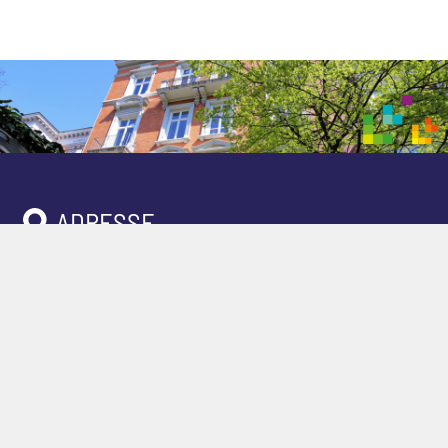
ADRESSE
Leibniz-Institut für Medienforschung |
Hans-Bredow-Institut (HBI)
Warburgstraße 30 B
20354 Hamburg
PRESSE