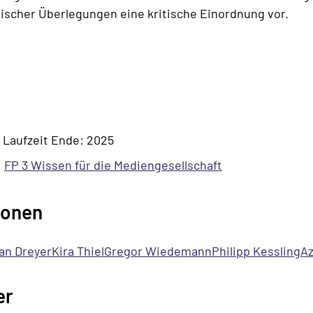
cher Überlegungen eine kritische Einordnung vor.
 Laufzeit Ende: 2025
:
FP 3 Wissen für die Mediengesellschaft
sonen
an Dreyer
Kira Thiel
Gregor Wiedemann
Philipp Kessling
A
er