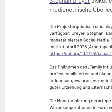
Stephan Dreyer
diskutie
medienethische Überlegu
Die Projektergebnisse sind als
verfügbar: Dreyer, Stephan; Lam
monetarisierten Social-Media-P
Institut, April 2026 (Arbeitspa
https://doi.org/10.21241/ssoar.
Das Phänomen des „Family Influ
professionalisierten und ökon
Influencer gewähren (vermeintli
guter Erziehung und Elternscha
Die Monetarisierung derartiger 
Werbekooperationen in Form vo