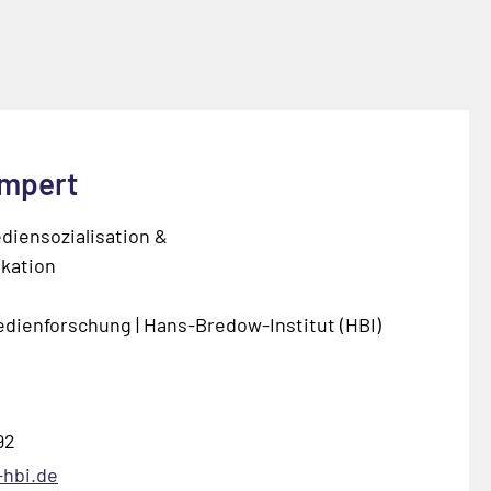
ampert
diensozialisation &
kation
Medienforschung | Hans-Bredow-Institut (HBI)
92
-hbi.de