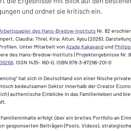
rt die Ergebnisse mit Blick auf den beste
ngen und ordnet sie kritisch ein.
Arbeitspapier des Hans-Bredow-Instituts
Nr. 82 erschie
pert, Claudia; Thiel, Kira; Altun, Aysu (2026): Darstellu
rofilen. Unter Mitarbeit von
Azade Kakavand
und
Philipp
piere des Hans-Bredow-Instituts | Projektergebnisse Nr. 8
109268
, ISSN 1435- 160-0, ISBN 978-3-87296-201-0
encing“ hat sich in Deutschland von einer Nische private
omisch bedeutsamen Sektor innerhalb der Creator Econo
ch) authentische Einblicke in das Familienleben und biet
ft.
Familieninhalte erfolgt über ein breites Portfolio an Ein
n gesponserten Beiträgen (Posts, Videos), strategisch