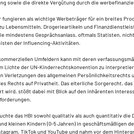
ting sowie die direkte Vergütung durch die werbefinanzie
er fungieren als wichtige Werbeträger für ein breites Pr
zu Lebensmitteln, Drogerieartikeln und Finanzdienstleis
sie mindestens Gesprächsanlass, oftmals Statisten, nicht
sten der Influencing-Aktivitäten.
n kommerziellen Umfeldern kann mit deren verfassungsm
m Lichte der UN-Kinderrechtskonvention zu interpretiere
n Verletzungen des allgemeinen Persönlichkeitsrechts 
es Rechts auf Privatheit. Das elterliche Sorgerecht, da
 wird, stößt dabei mit Blick auf den inhärenten Interess
sforderungen.
chte das HBI sowohl qualitativ als auch quantitativ die 
und kleinen Kindern (0-5 Jahren) in geschäftsmäßigen d
Instagram, TikTok und YouTube und nahm vor dem Hinter