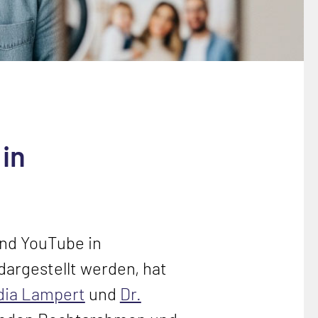
 in
und YouTube in
dargestellt werden, hat
udia Lampert
und
Dr.